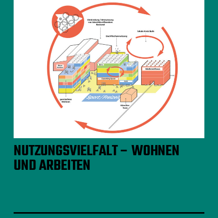
NUTZUNGSVIELFALT – WOHNEN
UND ARBEITEN